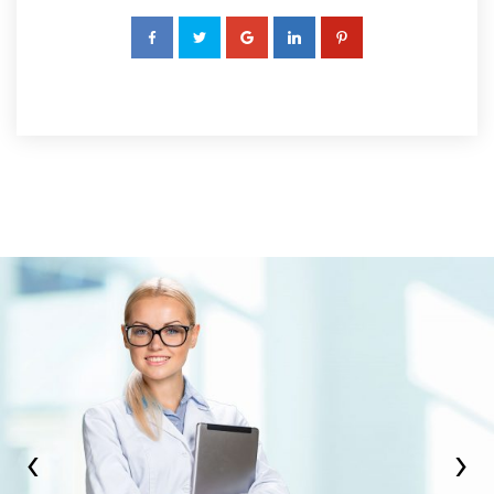
 
 
 
 
›
‹