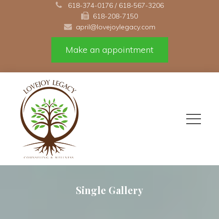
 
618-374-0176
 / 
618-567-3206
618-208-7150 
april@lovejoylegacy.com
Make an appointment
Single Gallery