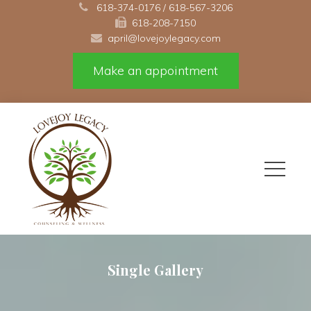
 
618-374-0176
 / 
618-567-3206
618-208-7150 
april@lovejoylegacy.com
Make an appointment
Single Gallery