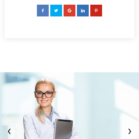
 
 
 
 
›
‹